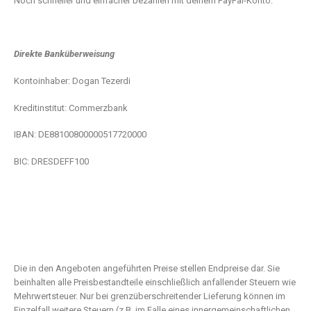
Noch schneller und einfacher bezahlen mit deinem PayPal-Konto.
Direkte Banküberweisung
Kontoinhaber: Dogan Tezerdi
Kreditinstitut: Commerzbank
IBAN: DE88100800000517720000
BIC: DRESDEFF100
Die in den Angeboten angeführten Preise stellen Endpreise dar. Sie
beinhalten alle Preisbestandteile einschließlich anfallender Steuern wie
Mehrwertsteuer. Nur bei grenzüberschreitender Lieferung können im
Einzelfall weitere Steuern (z.B. im Falle eines innergemeinschaftlichen