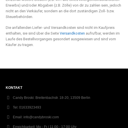
Erwerbs) und/oder Abgaben (z.B. Zölle) von dir zu zahlen sein, jedoch
nicht an den Verkäufer, sondern an die dort zuständigen Zoll- bzw.
Steuerbehörden.
Die anfallenden Liefer- und Versandkosten sind nicht im Kaufpreis
enthalten, sie sind über die Seite
Versandkosten
aufrufbar, werden im
Laufe des Bestellvorganges gesondert ausgewiesen und sind
vom
Käufer zu tragen.
KONTAKT
Candy Broski:
Breitenbachstr. 18-20, 13509 Berlin
Tel:
01633923493
Email:
info@candybroski.com
Erreichbarkeit:
Mo - Fr / 11:00 - 17:00 Uhr