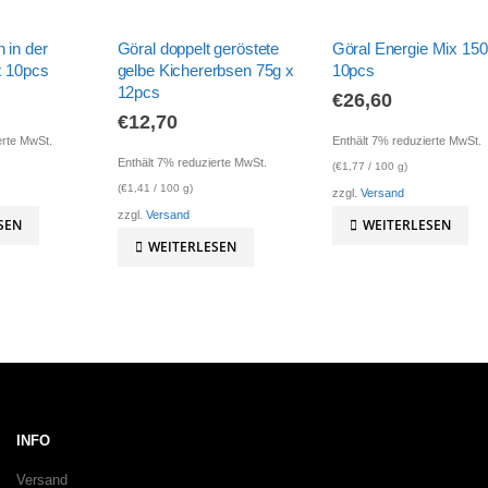
 in der
Göral doppelt geröstete
Göral Energie Mix 150
x 10pcs
gelbe Kichererbsen 75g x
10pcs
12pcs
€
26,60
€
12,70
erte MwSt.
Enthält 7% reduzierte MwSt.
Enthält 7% reduzierte MwSt.
(
€
1,77
/ 100 g)
(
€
1,41
/ 100 g)
zzgl.
Versand
zzgl.
Versand
SEN
WEITERLESEN
WEITERLESEN
INFO
Versand