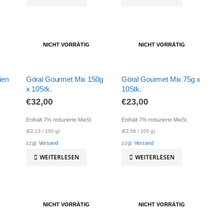
NICHT VORRÄTIG
NICHT VORRÄTIG
ien
Göral Gourmet Mix 150g
Göral Gourmet Mix 75g x
x 10Stk.
10Stk.
€
32,00
€
23,00
Enthält 7% reduzierte MwSt.
Enthält 7% reduzierte MwSt.
(
€
2,13
/ 100 g)
(
€
2,56
/ 100 g)
zzgl.
Versand
zzgl.
Versand
WEITERLESEN
WEITERLESEN
NICHT VORRÄTIG
NICHT VORRÄTIG