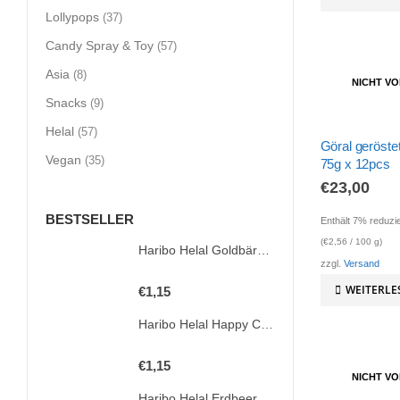
Lollypops
(37)
Candy Spray & Toy
(57)
Asia
(8)
NICHT V
Snacks
(9)
Helal
(57)
Göral geröste
Vegan
(35)
75g x 12pcs
€
23,00
BESTSELLER
Enthält 7% reduzi
(
€
2,56
/ 100 g)
Haribo Helal Goldbären 100g
zzgl.
Versand
0
out of 5
WEITERLE
€
1,15
Haribo Helal Happy Cherries 100g
0
out of 5
€
1,15
NICHT V
Haribo Helal Erdbeeren 80g