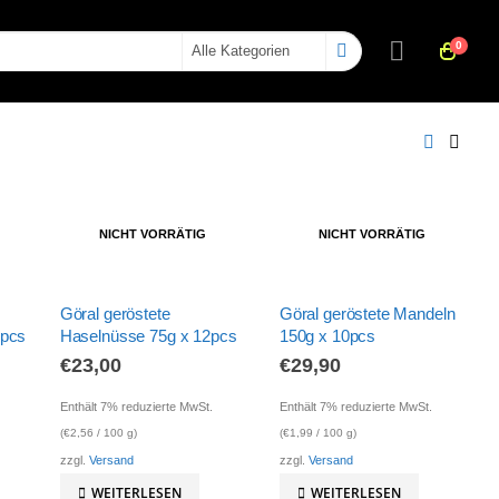
0
NICHT VORRÄTIG
NICHT VORRÄTIG
Göral geröstete
Göral geröstete Mandeln
0pcs
Haselnüsse 75g x 12pcs
150g x 10pcs
€
23,00
€
29,90
Enthält 7% reduzierte MwSt.
Enthält 7% reduzierte MwSt.
(
€
2,56
/ 100 g)
(
€
1,99
/ 100 g)
zzgl.
Versand
zzgl.
Versand
WEITERLESEN
WEITERLESEN