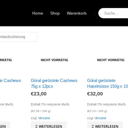
Home
Shop
Warenkorb
ORRÄTIG
NICHT VORRÄTIG
NICHT VORRÄTIG
ete Cashews
Göral geröstete Cashews
Göral geröstete
75g x 12pcs
Haselnüsse 150g x 1
€
23,00
€
32,00
erte MwSt.
Enthält 7% reduzierte MwSt.
Enthält 7% reduzierte MwSt.
(
€
2,56
/ 100 g)
(
€
2,13
/ 100 g)
zzgl.
Versand
zzgl.
Versand
SEN
WEITERLESEN
WEITERLESEN