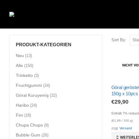
Sort By:
PRODUKT-KATEGORIEN
Neu
(13)
Alle
NICHT V
(150)
Trinketto
(3)
Fruchtgummi
(24)
Göral geröst
150g x 10pcs
Göral Kuruyemiş
(32)
€
29,90
Haribo
(24)
Enthält 7% reduzi
Fini
(18)
(
€
1,99
/ 100 g)
Chupa Chups
(9)
zzgl.
Versand
Bubble Gum
(26)
WEITERLE