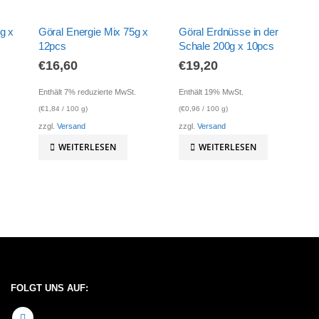
g x
Göral Energie Mix 75g x
Göral Erdnüsse in der
12pcs
Schale 200g x 10pcs
€
16,60
€
19,20
Enthält 7% reduzierte MwSt.
Enthält 19% MwSt.
(
€
1,84
/ 100 g)
(
€
0,96
/ 100 g)
zzgl.
Versand
zzgl.
Versand
WEITERLESEN
WEITERLESEN
FOLGT UNS AUF: