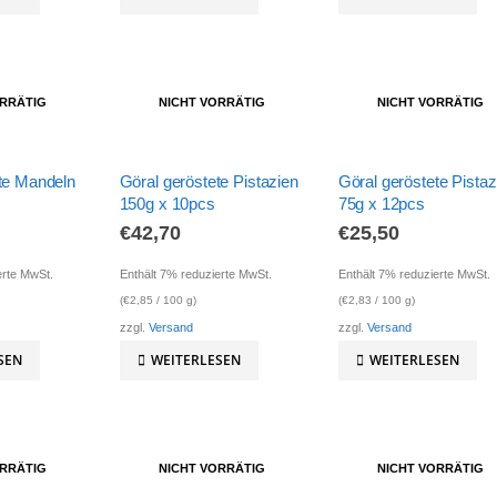
ORRÄTIG
NICHT VORRÄTIG
NICHT VORRÄTIG
te Mandeln
Göral geröstete Pistazien
Göral geröstete Pistaz
150g x 10pcs
75g x 12pcs
€
42,70
€
25,50
erte MwSt.
Enthält 7% reduzierte MwSt.
Enthält 7% reduzierte MwSt.
(
€
2,85
/ 100 g)
(
€
2,83
/ 100 g)
zzgl.
Versand
zzgl.
Versand
SEN
WEITERLESEN
WEITERLESEN
ORRÄTIG
NICHT VORRÄTIG
NICHT VORRÄTIG