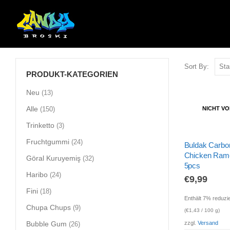
Sort By:
PRODUKT-KATEGORIEN
Neu
(13)
Alle
NICHT V
(150)
Trinketto
(3)
Fruchtgummi
(24)
Buldak Carbo
Chicken Ram
Göral Kuruyemiş
(32)
5pcs
Haribo
(24)
€
9,99
Fini
(18)
Enthält 7% reduzi
Chupa Chups
(9)
(
€
1,43
/ 100 g)
zzgl.
Versand
Bubble Gum
(26)