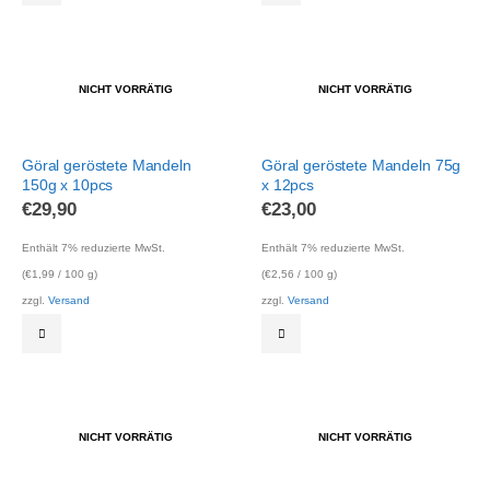
NICHT VORRÄTIG
NICHT VORRÄTIG
Göral geröstete Mandeln
Göral geröstete Mandeln 75g
150g x 10pcs
x 12pcs
€
29,90
€
23,00
Enthält 7% reduzierte MwSt.
Enthält 7% reduzierte MwSt.
(
€
1,99
/ 100 g)
(
€
2,56
/ 100 g)
zzgl.
Versand
zzgl.
Versand
NICHT VORRÄTIG
NICHT VORRÄTIG