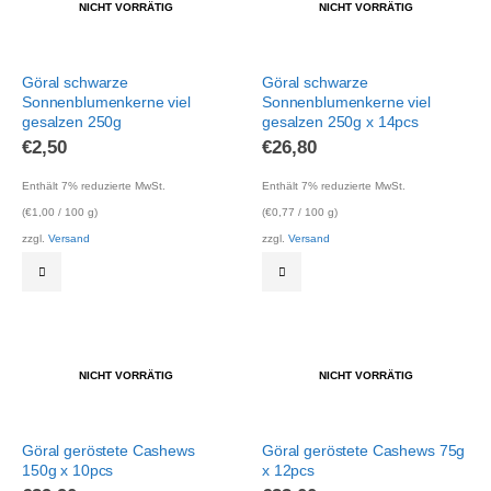
NICHT VORRÄTIG
NICHT VORRÄTIG
Göral schwarze
Göral schwarze
Sonnenblumenkerne viel
Sonnenblumenkerne viel
gesalzen 250g
gesalzen 250g x 14pcs
€
2,50
€
26,80
Enthält 7% reduzierte MwSt.
Enthält 7% reduzierte MwSt.
(
€
1,00
/ 100 g)
(
€
0,77
/ 100 g)
zzgl.
Versand
zzgl.
Versand
NICHT VORRÄTIG
NICHT VORRÄTIG
Göral geröstete Cashews
Göral geröstete Cashews 75g
150g x 10pcs
x 12pcs