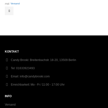
zzgl.
Versand
KONTAKT
Candy Broski:
Breitenbachstr. 18-20, 13509 Berlin
Tel:
01633923493
Email:
info@candybroski.com
Erreichbarkeit:
Mo - Fr / 11:00 - 17:00 Uhr
INFO
Versand