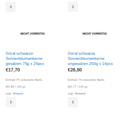
NICHT VORRÄTIG
NICHT VORRÄTIG
Göral schwarze
Göral schwarze
Sonnenblumenkerne
Sonnenblumenkerne
gesalzen 75g x 24pcs
ungesalzen 250g x 14pcs
€
17,70
€
26,80
Enthält 7% reduzierte MwSt.
Enthält 7% reduzierte MwSt.
(
€
0,98
/ 100 g)
(
€
0,77
/ 100 g)
zzgl.
Versand
zzgl.
Versand