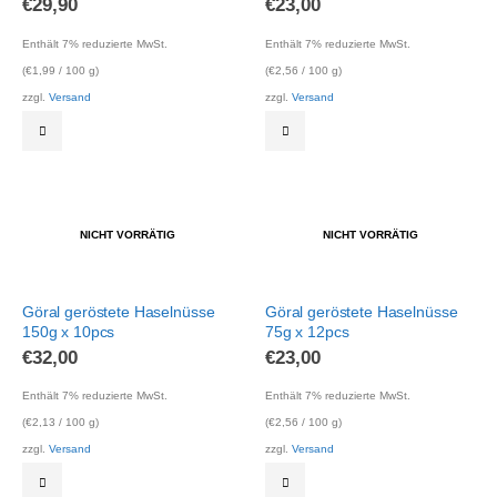
€
29,90
€
23,00
Enthält 7% reduzierte MwSt.
Enthält 7% reduzierte MwSt.
(
€
1,99
/ 100 g)
(
€
2,56
/ 100 g)
zzgl.
Versand
zzgl.
Versand
NICHT VORRÄTIG
NICHT VORRÄTIG
Göral geröstete Haselnüsse
Göral geröstete Haselnüsse
150g x 10pcs
75g x 12pcs
€
32,00
€
23,00
Enthält 7% reduzierte MwSt.
Enthält 7% reduzierte MwSt.
(
€
2,13
/ 100 g)
(
€
2,56
/ 100 g)
zzgl.
Versand
zzgl.
Versand