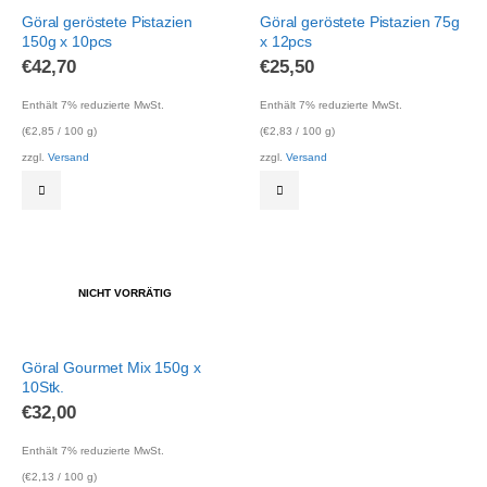
Göral geröstete Pistazien
Göral geröstete Pistazien 75g
150g x 10pcs
x 12pcs
€
42,70
€
25,50
Enthält 7% reduzierte MwSt.
Enthält 7% reduzierte MwSt.
(
€
2,85
/ 100 g)
(
€
2,83
/ 100 g)
zzgl.
Versand
zzgl.
Versand
NICHT VORRÄTIG
Göral Gourmet Mix 150g x
10Stk.
€
32,00
Enthält 7% reduzierte MwSt.
(
€
2,13
/ 100 g)