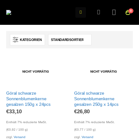
0
KATEGORIEN
NICHT VORRÄTIG
NICHT VORRÄTIG
Göral schwarze
Göral schwarze
Sonnenblumenkerne
Sonnenblumenkerne
gesalzen 150g x 24pcs
gesalzen 250g x 14pcs
€
33,10
€
26,80
Enthält 7% reduzierte MwSt.
Enthält 7% reduzierte MwSt.
(
€
0,92
/ 100 g)
(
€
0,77
/ 100 g)
zzgl.
Versand
zzgl.
Versand