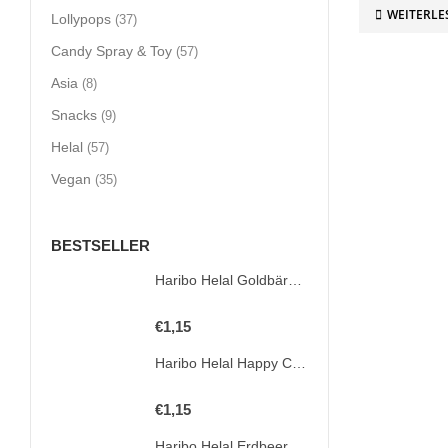
WEITERLE
Lollypops
(37)
Candy Spray & Toy
(57)
Asia
(8)
Snacks
(9)
Helal
(57)
Vegan
(35)
BESTSELLER
Haribo Helal Goldbären 100g
0
out of 5
€
1,15
Haribo Helal Happy Cherries 100g
0
out of 5
€
1,15
Haribo Helal Erdbeeren 80g