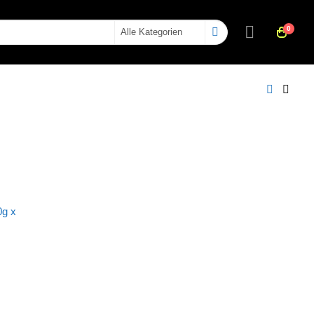
0
g x