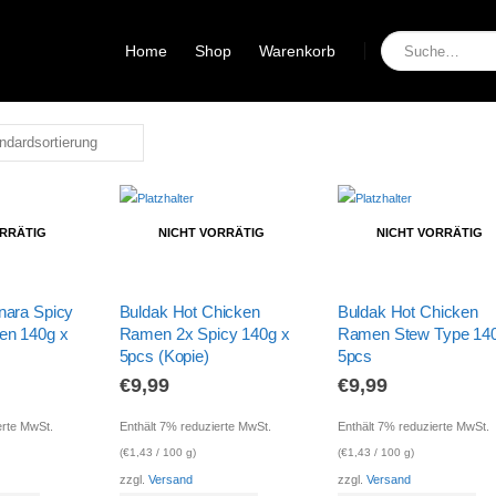
Home
Shop
Warenkorb
ORRÄTIG
NICHT VORRÄTIG
NICHT VORRÄTIG
nara Spicy
Buldak Hot Chicken
Buldak Hot Chicken
en 140g x
Ramen 2x Spicy 140g x
Ramen Stew Type 140
5pcs (Kopie)
5pcs
€
9,99
€
9,99
erte MwSt.
Enthält 7% reduzierte MwSt.
Enthält 7% reduzierte MwSt.
(
€
1,43
/ 100 g)
(
€
1,43
/ 100 g)
zzgl.
Versand
zzgl.
Versand