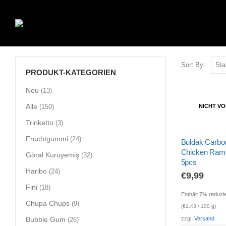
Sort By:
PRODUKT-KATEGORIEN
Neu
(13)
Alle
NICHT V
(150)
Trinketto
(3)
Fruchtgummi
(24)
Buldak Carbo
Chicken Ram
Göral Kuruyemiş
(32)
5pcs
Haribo
(24)
€
9,99
Fini
(18)
Enthält 7% reduzi
Chupa Chups
(9)
(
€
1,43
/ 100 g)
zzgl.
Versand
Bubble Gum
(26)