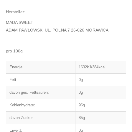
Hersteller:
MADA SWEET
ADAM PAWŁOWSKI UL. POLNA 7 26-026 MORAWICA
pro 100g
Energie:
1632kJ/384kcal
Fett:
0g
davon ges. Fettsäuren:
0g
Kohlenhydrate:
96g
davon Zucker:
85g
Eiweiß:
0g