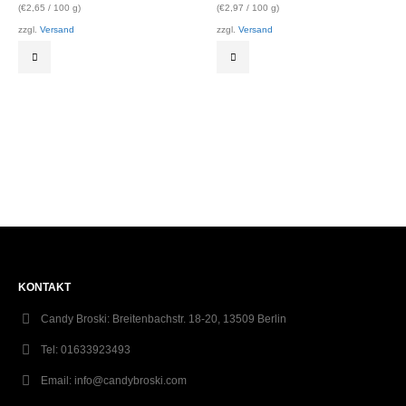
(
€
2,65
/ 100 g)
(
€
2,97
/ 100 g)
zzgl.
Versand
zzgl.
Versand
KONTAKT
Candy Broski:
Breitenbachstr. 18-20, 13509 Berlin
Tel:
01633923493
Email:
info@candybroski.com