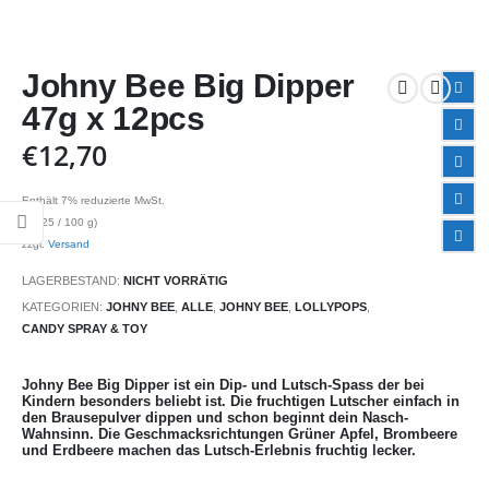
Johny Bee Big Dipper
47g x 12pcs
€
12,70
Enthält 7% reduzierte MwSt.
(
€
2,25
/ 100 g)
zzgl.
Versand
LAGERBESTAND:
NICHT VORRÄTIG
KATEGORIEN:
JOHNY BEE
,
ALLE
,
JOHNY BEE
,
LOLLYPOPS
,
CANDY SPRAY & TOY
Johny Bee Big Dipper ist ein Dip- und Lutsch-Spass der bei
Kindern besonders beliebt ist. Die fruchtigen Lutscher einfach in
den Brausepulver dippen und schon beginnt dein Nasch-
Wahnsinn. Die Geschmacksrichtungen Grüner Apfel, Brombeere
und Erdbeere machen das Lutsch-Erlebnis fruchtig lecker.