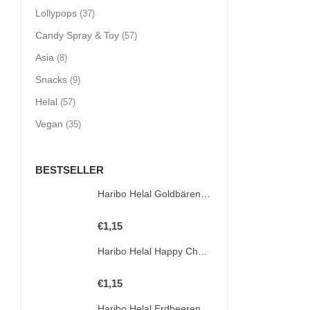
Lollypops
(37)
Candy Spray & Toy
(57)
Asia
(8)
Snacks
(9)
Helal
(57)
Vegan
(35)
BESTSELLER
Haribo Helal Goldbären 100g
0
out of 5
€
1,15
Haribo Helal Happy Cherries 100g
0
out of 5
€
1,15
Haribo Helal Erdbeeren 80g