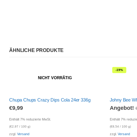
ÄHNLICHE PRODUKTE
-19%
NICHT VORRÄTIG
Chupa Chups Crazy Dips Cola 24er 336g
Johny Bee Wh
€
9,99
Angebot!
Enthält 7% reduzierte MwSt.
Enthält 7% reduzi
(
€
2,97
/ 100 g)
(
€
8,54
/ 100 g)
zzgl.
Versand
zzgl.
Versand