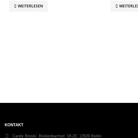
WEITERLESEN
WEITERLE
KONTAKT
Candy Broski:
Breitenbachstr. 18-20, 13509 Berlin