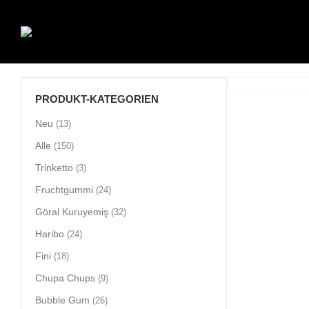
PRODUKT-KATEGORIEN
Neu
(13)
Alle
(150)
Trinketto
(3)
Fruchtgummi
(24)
Göral Kuruyemiş
(32)
Haribo
(24)
Fini
(18)
Chupa Chups
(9)
Bubble Gum
(26)