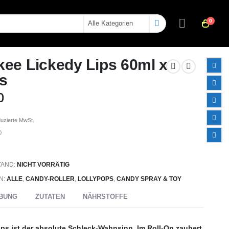
0
kee Lickedy Lips 60ml x
s
0
duzierte MwSt.
)
TAND:
NICHT VORRÄTIG
N:
ALLE
,
CANDY-ROLLER
,
LOLLYPOPS
,
CANDY SPRAY & TOY
BUNG
ZUTATEN
NÄHRSTOFFE
ips ist der absolute Schleck-Wahnsinn. Im Roll-On zaubert