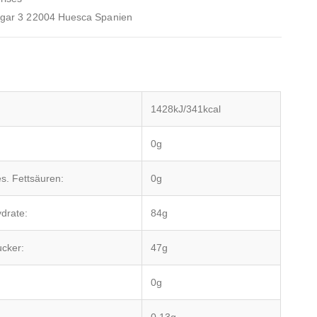
ngar 3 22004 Huesca Spanien
1428kJ/341kcal
0g
s. Fettsäuren:
0g
drate:
84g
cker:
47g
0g
0,13g