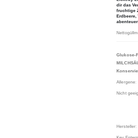
dir das V
fruchtige
Erdbeere,
abenteuer
Nettogüll
Glukose-F
MILCHSÄUR
Konservie
Allergene
Nicht geei
Hersteller:
Key Enterp