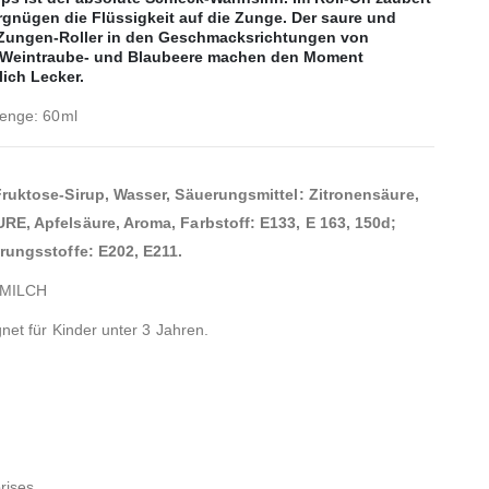
ergnügen die Flüssigkeit auf die Zunge. Der saure und
 Zungen-Roller in den Geschmacksrichtungen von
 Weintraube- und Blaubeere machen den Moment
lich Lecker.
menge: 60ml
ruktose-Sirup, Wasser, Säuerungsmittel: Zitronensäure,
E, Apfelsäure, Aroma, Farbstoff: E133, E 163, 150d;
rungsstoffe: E202, E211.
: MILCH
gnet für Kinder unter 3 Jahren.
rises