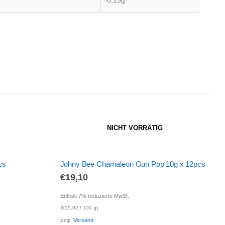
NICHT VORRÄTIG
cs
Johny Bee Chamaleon Gun Pop 10g x 12pcs
€
19,10
Enthält 7% reduzierte MwSt.
(
€
15,92
/ 100 g)
zzgl.
Versand