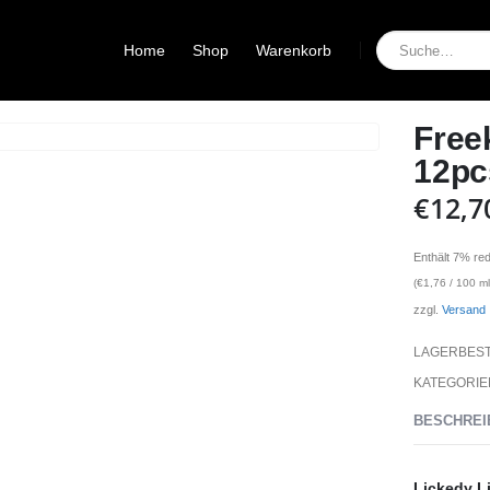
Home
Shop
Warenkorb
Free
12pc
€
12,7
Enthält 7% re
(
€
1,76
/ 100 ml
zzgl.
Versand
LAGERBES
KATEGORIE
BESCHREI
Lickedy L