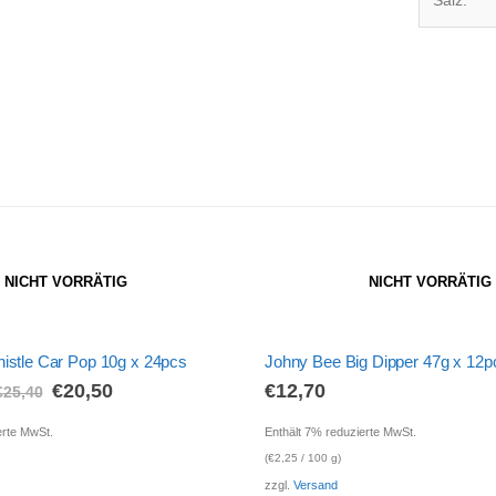
NICHT VORRÄTIG
NICHT VORRÄTIG
istle Car Pop 10g x 24pcs
Johny Bee Big Dipper 47g x 12p
€
20,50
€
12,70
€
25,40
erte MwSt.
Enthält 7% reduzierte MwSt.
(
€
2,25
/ 100 g)
zzgl.
Versand