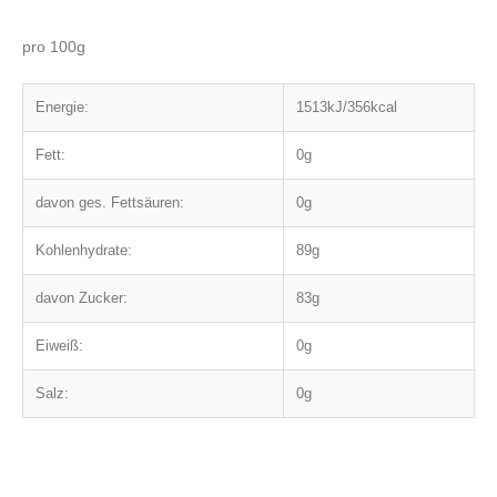
pro 100g
Energie:
1513kJ/356kcal
Fett:
0g
davon ges. Fettsäuren:
0g
Kohlenhydrate:
89g
davon Zucker:
83g
Eiweiß:
0g
Salz:
0g