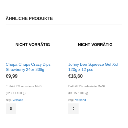
ÄHNLICHE PRODUKTE
NICHT VORRÄTIG
NICHT VORRÄTIG
Chupa Chups Crazy Dips
Johny Bee Squeeze Gel Xxl
Strawberry 24er 336g
120g x 12 pcs
€
9,99
€
16,60
Enthält 7% reduzierte MwSt.
Enthält 7% reduzierte MwSt.
(
€
2,97
/ 100 g)
(
€
1,15
/ 100 g)
zzgl.
Versand
zzgl.
Versand