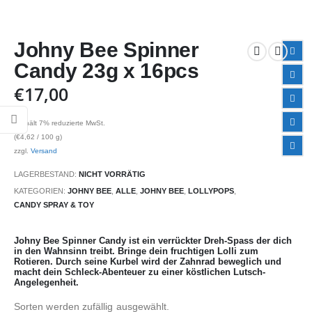
Johny Bee Spinner
Candy 23g x 16pcs
€
17,00
Enthält 7% reduzierte MwSt.
(
€
4,62
/ 100 g)
zzgl.
Versand
LAGERBESTAND:
NICHT VORRÄTIG
KATEGORIEN:
JOHNY BEE
,
ALLE
,
JOHNY BEE
,
LOLLYPOPS
,
CANDY SPRAY & TOY
Johny Bee Spinner Candy ist ein verrückter Dreh-Spass der dich
in den Wahnsinn treibt. Bringe dein fruchtigen Lolli zum
Rotieren. Durch seine Kurbel wird der Zahnrad beweglich und
macht dein Schleck-Abenteuer zu einer köstlichen Lutsch-
Angelegenheit.
Sorten werden zufällig ausgewählt.