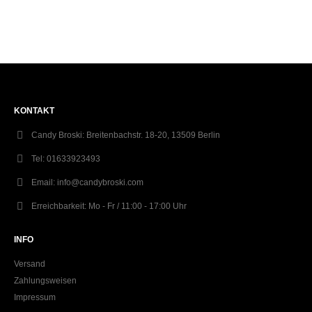
KONTAKT
Candy Broski:
Breitenbachstr. 18-20, 13509 Berlin
Tel:
01633923493
Email:
info@candybroski.com
Erreichbarkeit:
Mo - Fr / 11:00 - 17:00 Uhr
INFO
Versand
Zahlungsweisen
Impressum