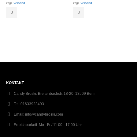
zzgl.
Versand
zzgl.
Versand
KONTAKT
Candy Broski:
Breitenbachstr. 18-20, 13509 Berlin
Tel:
01633923493
Email:
info@candybroski.com
Erreichbarkeit:
Mo - Fr / 11:00 - 17:00 Uhr