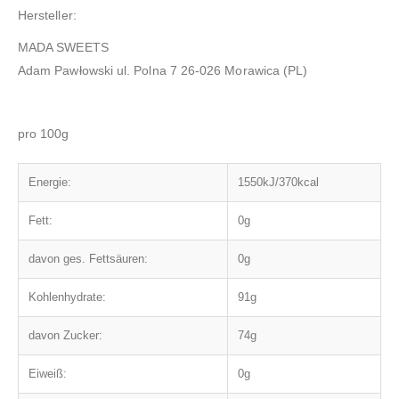
Hersteller:
MADA SWEETS
Adam Pawłowski
ul. Polna 7 26-026 Morawica (PL)
pro 100g
Energie:
1550kJ/370kcal
Fett:
0g
davon ges. Fettsäuren:
0g
Kohlenhydrate:
91g
davon Zucker:
74g
Eiweiß:
0g