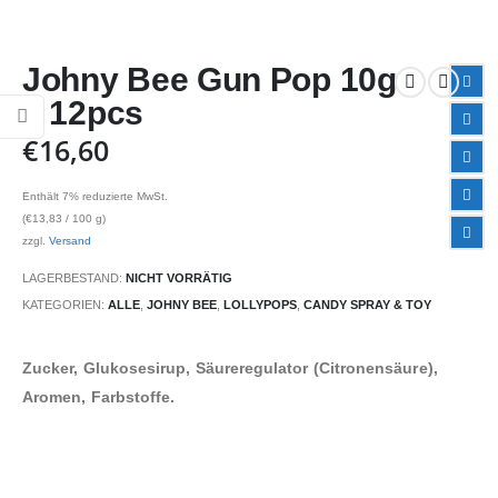
Johny Bee Gun Pop 10g
x 12pcs
€
16,60
Enthält 7% reduzierte MwSt.
(
€
13,83
/ 100 g)
zzgl.
Versand
LAGERBESTAND:
NICHT VORRÄTIG
KATEGORIEN:
ALLE
,
JOHNY BEE
,
LOLLYPOPS
,
CANDY SPRAY & TOY
Zucker, Glukosesirup, Säureregulator (Citronensäure),
Aromen, Farbstoffe.