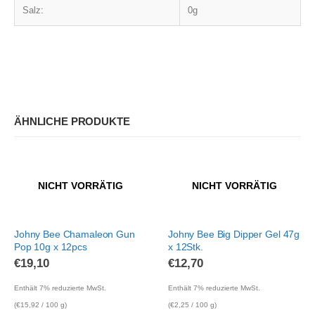
Salz:
0g
ÄHNLICHE PRODUKTE
NICHT VORRÄTIG
NICHT VORRÄTIG
Johny Bee Chamaleon Gun
Johny Bee Big Dipper Gel 47g
Pop 10g x 12pcs
x 12Stk.
€
19,10
€
12,70
Enthält 7% reduzierte MwSt.
Enthält 7% reduzierte MwSt.
(
€
15,92
/ 100 g)
(
€
2,25
/ 100 g)