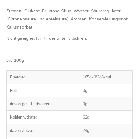
Zutaten: Glukose-Fruktose-Sirup, Wasser, Säureregulator
(Citronensäure und Apfelsäure), Aromen, Konservierungsstoff:
Kaliumsorbat.
Nicht geeignet für Kinder unter 3 Jahren.
pro 100g
Energie:
1054kJ/248kcal
Fett:
0g
davon ges. Fettsäuren:
0g
Kohlenhydrate:
62g
davon Zucker:
24g