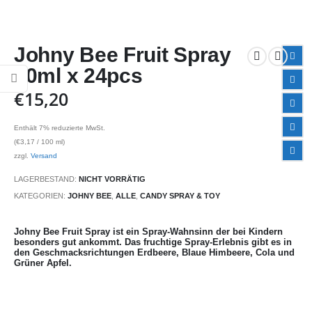
Johny Bee Fruit Spray
20ml x 24pcs
€
15,20
Enthält 7% reduzierte MwSt.
(
€
3,17
/ 100 ml)
zzgl.
Versand
LAGERBESTAND:
NICHT VORRÄTIG
KATEGORIEN:
JOHNY BEE
,
ALLE
,
CANDY SPRAY & TOY
Johny Bee Fruit Spray ist ein Spray-Wahnsinn der bei Kindern
besonders gut ankommt. Das fruchtige Spray-Erlebnis gibt es in
den Geschmacksrichtungen Erdbeere, Blaue Himbeere, Cola und
Grüner Apfel.