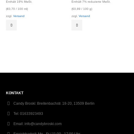
Enthält 19% MwSt.
Enthält 7% reduzierte MwSt.
(
€
0,70
/ 100 ml)
(
€
0,89
/ 100 g)
zzgl.
Versand
zzgl.
Versand
KONTAKT
Candy Broski:
Breitenbachstr. 18-20, 13509 Berlin
Tel:
01633923493
Email:
info@candybroski.com
Erreichbarkeit:
Mo - Fr / 11:00 - 17:00 Uhr