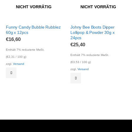
NICHT VORRÄTIG
NICHT VORRÄTIG
Funny Candy Bubble Rubblez
Johny Bee Boots Dipper
60g x 12pcs
Lollipop & Powder 30g x
24pcs
€
16,60
€
25,40
Enthält 7% reduzierte MwSt.
Enthält 7% reduzierte MwSt.
(
€
2,31
/ 100 g)
(
€
3,53
/ 100 g)
zzgl.
Versand
zzgl.
Versand