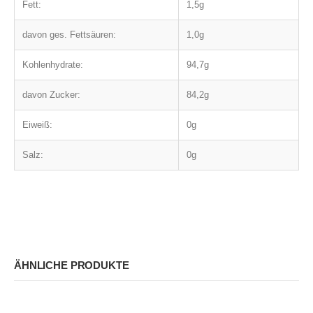
Fett:
1,5g
davon ges. Fettsäuren:
1,0g
Kohlenhydrate:
94,7g
davon Zucker:
84,2g
Eiweiß:
0g
Salz:
0g
ÄHNLICHE PRODUKTE