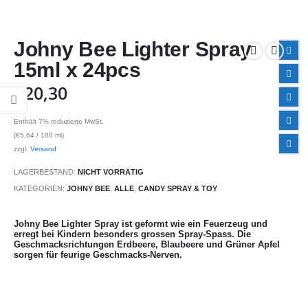
Johny Bee Lighter Spray
15ml x 24pcs
€
20,30
Enthält 7% reduzierte MwSt.
(
€
5,64
/ 100 ml)
zzgl.
Versand
LAGERBESTAND:
NICHT VORRÄTIG
KATEGORIEN:
JOHNY BEE
,
ALLE
,
CANDY SPRAY & TOY
Johny Bee Lighter Spray ist geformt wie ein Feuerzeug und
erregt bei Kindern besonders grossen Spray-Spass. Die
Geschmacksrichtungen Erdbeere, Blaubeere und Grüner Apfel
sorgen für feurige Geschmacks-Nerven.